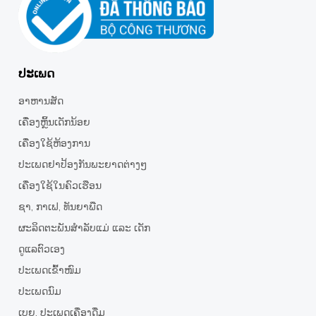
ປະເພດ
ອາຫານສັດ
ເຄື່ອງຫຼິ້ນເດັກນ້ອຍ
ເຄື່ອງໃຊ້ຫ້ອງການ
ປະເພດຢາປ້ອງກັນພະຍາດຕ່າງໆ
ເຄື່ອງໃຊ້ໃນຄົວເຮືອນ
ຊາ,​ ກາເຟ, ທັນຍາພືດ
ຜະລິດຕະພັນສຳລັບແມ່ ແລະ ເດັກ
ດູແລຕົວເອງ
ປະເພດເຂົ້າໜົມ
ປະເພດນົມ
ເບຍ, ປະເພດເຄື່ອງດື່ມ