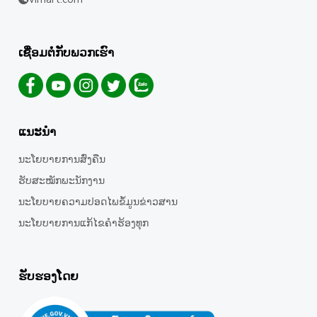
ເຊື່ອມຕໍ່ກັບພວກເຮົາ
ແນະນຳ
ນະໂຍບາຍການສົ່ງຄືນ
ຮັບສະໝັກພະນັກງານ
ນະໂຍບາຍຄວາມປອດໄພຂໍ້ມູນຂ່າວສານ
ນະໂຍບາຍການແກ້ໄຂຄໍາຮ້ອງທຸກ
ຮັບຮອງໂດຍ