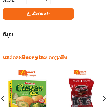
ປະລິມານ:
ເພີ່ມໃສ່ກະຕ່າ
ຂໍ້ມູນ
ຜະລິດຕະພັນຂອງປະເພດດຽວກັນ