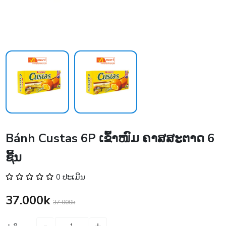
Bánh Custas 6P ເຂົ້າໜົມ ຄາສສະຕາດ 6
ຊີ້ນ
0 ປະເມີນ
37.000k
37.000k
-
+