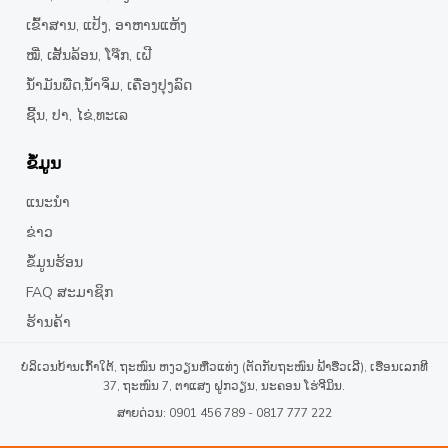
ເຂົ້າສານ, ແປ້ງ, ອາຫານແຫ້ງ
ໝີ່, ເສັ້ນລ້ອນ, ໂຈ໊ກ, ເຝີ
ນໍ້າມັນພືດ,ນໍ້າຈິ່ມ, ເຄື່ອງປຸງລົດ
ຊີ້ນ, ປາ, ໄຂ່,ທະເລ
ຂໍ້ມູນ
ແນະນຳ
ຂ່າວ
ຂໍ້ມູນຮ້ອນ
FAQ ສະມາຊິກ
ຮ້ານຄ້າ
ບໍລິເວນບ້ານເກົ້າໃຕ້, ຖະໜົນ ຫງວຽນຫືວແທ່ງ (ຕັດກັບຖະໜົນ ຟ້າຮືວເລີ), ເຮືອນເລກທີ
37, ຖະໜົນ 7, ຕາແສງ ຝູກວຽນ, ນະຄອນ ໂຮ່ຈີມິນ.
ສາຍດ່ວນ: 0901 456 789 - 0817 777 222