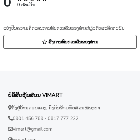
0
0 ປະເມີນ
ແບ່ງປັນຄວາມຄິດແລະການທົບທວນຄືນຂອງທ່ານກ່ຽວກັບຜະລິດຕະພັນ
ສົ່ງການທົບທວນຄືນຂອງທ່ານ
ບໍລິສັດຫຸ້ນສ່ວນ VIMART
ຕັ້ງຢູ່ບ້ານດອນແດງ, ກົງກັນຂ້າມກັບສວນໜອງທາ
0901 456 789 - 0817 777 222
vimart@gmail.com
vimart.com