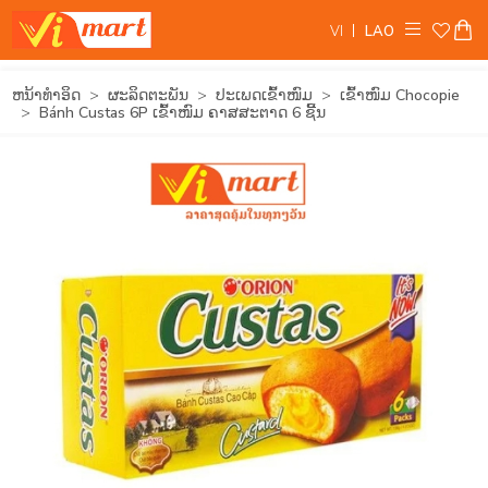
VI
LAO
ຫນ້າທໍາອິດ
ຜະລິດຕະພັນ
ປະເພດເຂົ້າໜົມ
ເຂົ້າໜົມ Chocopie
Bánh Custas 6P ເຂົ້າໜົມ ຄາສສະຕາດ 6 ຊີ້ນ