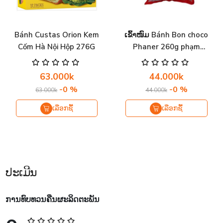
Bánh Custas Orion Kem
ເຂົ້າໜົມ Bánh Bon choco
Cốm Hà Nội Hộp 276G
Phaner 260g phạm
nguyên
63.000k
44.000k
-0 %
-0 %
63.000k
44.000k
ເລືອກຊື້
ເລືອກຊື້
ປະເມີນ
ການທົບທວນຄືນຜະລິດຕະພັນ