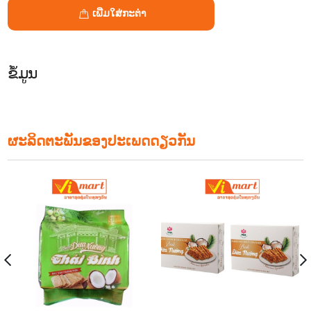
ເພີ່ມໃສ່ກະຕ່າ
ຂໍ້ມູນ
ຜະລິດຕະພັນຂອງປະເພດດຽວກັນ