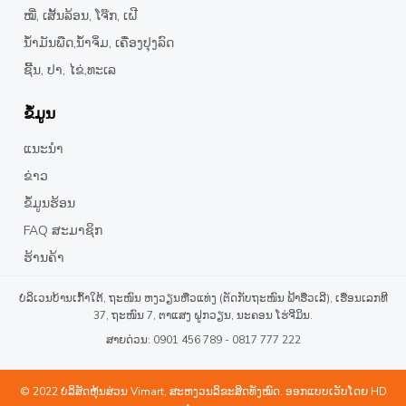
ໝີ່, ເສັ້ນລ້ອນ, ໂຈ໊ກ, ເຝີ
ນໍ້າມັນພືດ,ນໍ້າຈິ່ມ, ເຄື່ອງປຸງລົດ
ຊີ້ນ, ປາ, ໄຂ່,ທະເລ
ຂໍ້ມູນ
ແນະນຳ
ຂ່າວ
ຂໍ້ມູນຮ້ອນ
FAQ ສະມາຊິກ
ຮ້ານຄ້າ
ບໍລິເວນບ້ານເກົ້າໃຕ້, ຖະໜົນ ຫງວຽນຫືວແທ່ງ (ຕັດກັບຖະໜົນ ຟ້າຮືວເລີ), ເຮືອນເລກທີ
37, ຖະໜົນ 7, ຕາແສງ ຝູກວຽນ, ນະຄອນ ໂຮ່ຈີມິນ.
ສາຍດ່ວນ: 0901 456 789 - 0817 777 222
© 2022 ບໍລິສັດຫຸ້ນສ່ວນ Vimart, ສະຫງວນລິຂະສິດທັງໝົດ. ອອກແບບເວັບໂດຍ
HD