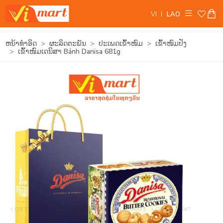
VI
LAO
ຫນ້າທໍາອິດ
ຜະລິດຕະພັນ
ປະເພດເຂົ້າໜົມ
ເຂົ້າໜົມປັງ
ເຂົ້າໜົມເດນິສາ Bánh Danisa 681g