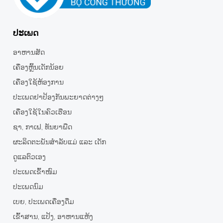
ປະເພດ
ອາຫານສັດ
ເຄື່ອງຫຼິ້ນເດັກນ້ອຍ
ເຄື່ອງໃຊ້ຫ້ອງການ
ປະເພດຢາປ້ອງກັນພະຍາດຕ່າງໆ
ເຄື່ອງໃຊ້ໃນຄົວເຮືອນ
ຊາ,​ ກາເຟ, ທັນຍາພືດ
ຜະລິດຕະພັນສຳລັບແມ່ ແລະ ເດັກ
ດູແລຕົວເອງ
ປະເພດເຂົ້າໜົມ
ປະເພດນົມ
ເບຍ, ປະເພດເຄື່ອງດື່ມ
ເຂົ້າສານ, ແປ້ງ, ອາຫານແຫ້ງ