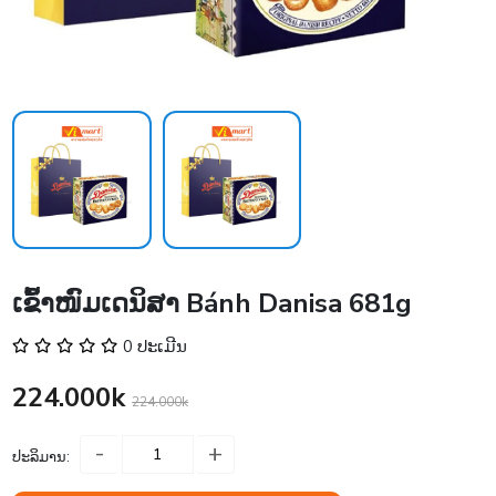
ເຂົ້າໜົມເດນິສາ Bánh Danisa 681g
0 ປະເມີນ
224.000k
224.000k
-
+
ປະລິມານ: