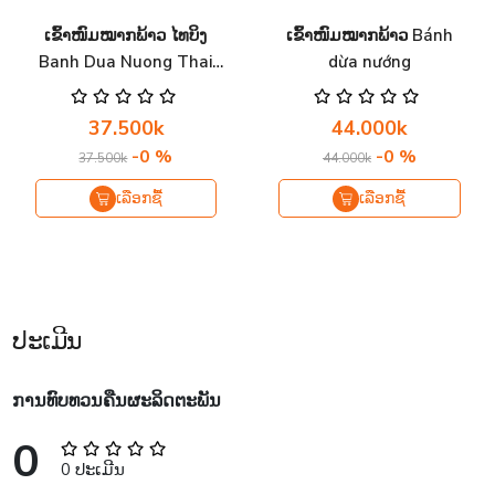
ເຂົ້າໜົມໝາກພ້າວ ໄທບິງ
ເຂົ້າໜົມໝາກພ້າວ Bánh
Banh Dua Nuong Thai
dừa nướng
Binh 189g
37.500k
44.000k
-0 %
-0 %
37.500k
44.000k
ເລືອກຊື້
ເລືອກຊື້
ປະເມີນ
ການທົບທວນຄືນຜະລິດຕະພັນ
0
0 ປະເມີນ