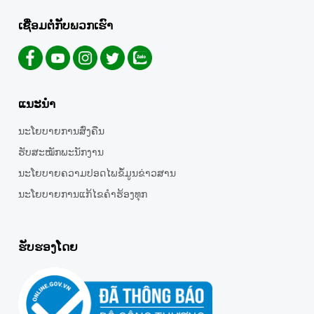
ເຊື່ອມຕໍ່ກັບພວກເຮົາ
ແນະນຳ
ນະໂຍບາຍການສົ່ງຄືນ
ຮັບສະໝັກພະນັກງານ
ນະໂຍບາຍຄວາມປອດໄພຂໍ້ມູນຂ່າວສານ
ນະໂຍບາຍການແກ້ໄຂຄໍາຮ້ອງທຸກ
ຮັບຮອງໂດຍ