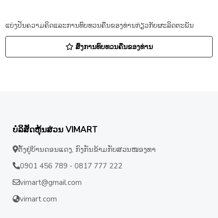
ແບ່ງປັນຄວາມຄິດແລະການທົບທວນຄືນຂອງທ່ານກ່ຽວກັບຜະລິດຕະພັນ
ສົ່ງການທົບທວນຄືນຂອງທ່ານ
ບໍລິສັດຫຸ້ນສ່ວນ VIMART
ຕັ້ງຢູ່ບ້ານດອນແດງ, ກົງກັນຂ້າມກັບສວນໜອງທາ
0901 456 789 - 0817 777 222
vimart@gmail.com
vimart.com