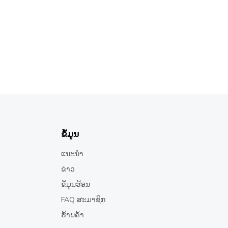
ຂໍ້ມູນ
ແນະນຳ
ຂ່າວ
ຂໍ້ມູນຮ້ອນ
FAQ ສະມາຊິກ
ຮ້ານຄ້າ