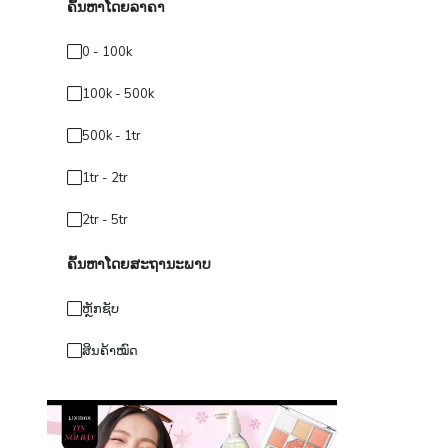
ຄົ້ນຫາໂດຍລາຄາ
0 - 100k
100k - 500k
500k - 1tr
1tr - 2tr
2tr - 5tr
ຄົ້ນຫາໂດຍສະຖານະພາບ
ຫຼັກຊັບ
ສິນຄ້າໝົດ