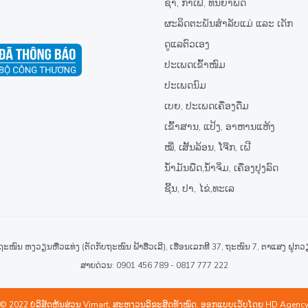
ຊາ,​ ກາເຟ, ທັນຍາພືດ
ຜະລິດຕະພັນສຳລັບແມ່ ແລະ ເດັກ
ດູແລຕົວເອງ
ປະເພດເຂົ້າໜົມ
ປະເພດນົມ
ເບຍ, ປະເພດເຄື່ອງດື່ມ
ເຂົ້າສານ, ແປ້ງ, ອາຫານແຫ້ງ
ໝີ່, ເສັ້ນລ້ອນ, ໂຈ໊ກ, ເຝີ
ນໍ້າມັນພືດ,ນໍ້າຈິ່ມ, ເຄື່ອງປຸງລົດ
ຊີ້ນ, ປາ, ໄຂ່,ທະເລ
້, ຖະໜົນ ຫງວຽນຫືວແທ່ງ (ຕັດກັບຖະໜົນ ຟ້າຮືວເລີ), ເຮືອນເລກທີ 37, ຖະໜົນ 7, ຕາແສງ ຝູກວ
ສາຍດ່ວນ: 0901 456 789 - 0817 777 222
© 2022 ບໍລິສັດຫຸ້ນສ່ວນ Vimart, ສະຫງວນລິຂະສິດທັງໝົດ. ອອກແບບເວັບໂດຍ
HD Agenc