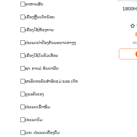
ອາຫານສັດ
1800HS
ເຄື່ອງຫຼິ້ນເດັກນ້ອຍ
ເຄື່ອງໃຊ້ຫ້ອງການ
ປະເພດຢາປ້ອງກັນພະຍາດຕ່າງໆ
86
ເຄື່ອງໃຊ້ໃນຄົວເຮືອນ
ຊາ,​ ກາເຟ, ທັນຍາພືດ
ຜະລິດຕະພັນສຳລັບແມ່ ແລະ ເດັກ
ດູແລຕົວເອງ
ປະເພດເຂົ້າໜົມ
ປະເພດນົມ
ເບຍ, ປະເພດເຄື່ອງດື່ມ