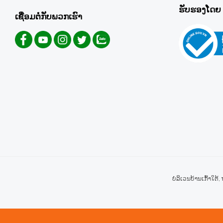
ຮັບຮອງໂດຍ
ເຊື່ອມຕໍ່ກັບພວກເຮົາ
ບໍລິເວນບ້ານເກົ້າໃຕ