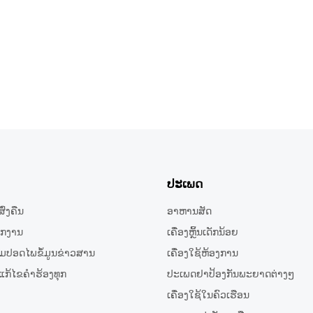
ປະເພດ
່ງຄືນ
ອາຫານສັດ
ັກງານ
ເຄື່ອງຫຼິ້ນເດັກນ້ອຍ
ປອດໄພຂໍ້ມູນຂ່າວສານ
ເຄື່ອງໃຊ້ຫ້ອງການ
້ໄຂຄໍາຮ້ອງທຸກ
ປະເພດຢາປ້ອງກັນພະຍາດຕ່າງໆ
ເຄື່ອງໃຊ້ໃນຄົວເຮືອນ