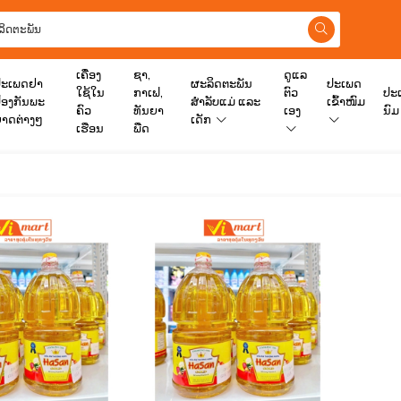
ເຄື່ອງ
ຊາ,​
ດູແລ
ປະເພດຢາ
ຜະລິດຕະພັນ
ປະເພດ
ໃຊ້ໃນ
ກາເຟ,
ຕົວ
ປະ
້ອງກັນພະ
ສຳລັບແມ່ ແລະ
ເຂົ້າໜົມ
ຄົວ
ທັນຍາ
ເອງ
ນົມ
າດຕ່າງໆ
ເດັກ
ເຮືອນ
ພືດ