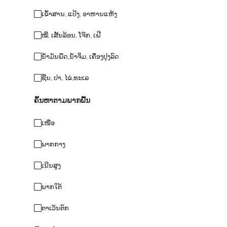
ເຂົ້າສານ, ແປ້ງ, ອາຫານແຫ້ງ
ໝີ່, ເສັ້ນລ້ອນ, ໂຈ໊ກ, ເຝີ
ນໍ້າມັນພືດ,ນໍ້າຈິ່ມ, ເຄື່ອງປຸງລົດ
ຊີ້ນ, ປາ, ໄຂ່,ທະເລ
ຄົ້ນຫາຕາມພາກພື້ນ
ເໜືອ
ພາກກາງ
ເນີນສູງ
ພາກໃຕ້
ຕາເວັນຕົກ