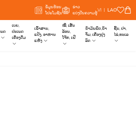
ຂໍ້ມູນຮ້ອນ
ຂ່າວ
VI
LAO
ໂປຣໂມຊັນ
ແບ່ງປັນຄວາມຮູ້
ເບຍ,
ໝີ່, ເສັ້ນ
ເຂົ້າສານ,
ນໍ້າມັນພືດ,ນໍ້າ
ຊີ້ນ, ປາ,
ເພດ
ປະເພດ
ລ້ອນ,
ແປ້ງ, ອາຫານ
ຈິ່ມ, ເຄື່ອງປຸງ
ໄຂ່,ທະເລ
ເຄື່ອງດື່ມ
ໂຈ໊ກ, ເຝີ
ແຫ້ງ
ລົດ