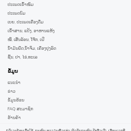
ປະເພດເຂົ້າໜົມ
ປະເພດນົມ
ເບຍ, ປະເພດເຄື່ອງດື່ມ
ເຂົ້າສານ, ແປ້ງ, ອາຫານແຫ້ງ
ໝີ່, ເສັ້ນລ້ອນ, ໂຈ໊ກ, ເຝີ
ນໍ້າມັນພືດ,ນໍ້າຈິ່ມ, ເຄື່ອງປຸງລົດ
ຊີ້ນ, ປາ, ໄຂ່,ທະເລ
ຂໍ້ມູນ
ແນະນຳ
ຂ່າວ
ຂໍ້ມູນຮ້ອນ
FAQ ສະມາຊິກ
ຮ້ານຄ້າ
ບໍລິເວນບ້ານເກົ້າໃຕ້, ຖະໜົນ ຫງວຽນຫືວແທ່ງ (ຕັດກັບຖະໜົນ ຟ້າຮືວເລີ), ເຮືອນເລກທີ