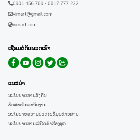
0901 456 789 - 0817 777 222
vimart@gmail.com
vimart.com
ເຊື່ອມຕໍ່ກັບພວກເຮົາ
ແນະນຳ
ນະໂຍບາຍການສົ່ງຄືນ
ຮັບສະໝັກພະນັກງານ
ນະໂຍບາຍຄວາມປອດໄພຂໍ້ມູນຂ່າວສານ
ນະໂຍບາຍການແກ້ໄຂຄໍາຮ້ອງທຸກ