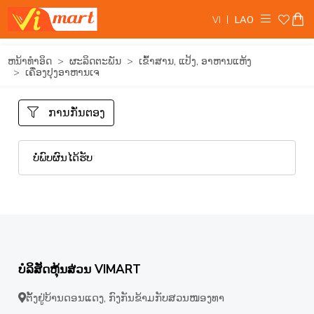
VI
LAO
ຫນ້າທໍາອິດ
ຜະລິດຕະພັນ
ເຂົ້າສານ, ແປ້ງ, ອາຫານແຫ້ງ
ເຄື່ອງປຸງອາຫານເຈ
ການກັ່ນຕອງ
ບໍ່ພົບຜົນໄດ້ຮັບ
ບໍລິສັດຫຸ້ນສ່ວນ VIMART
ຕັ້ງຢູ່ບ້ານດອນແດງ, ກົງກັນຂ້າມກັບສວນໜອງທາ