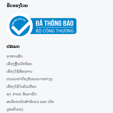
ຮັບຮອງໂດຍ
ປະເພດ
ອາຫານສັດ
ເຄື່ອງຫຼິ້ນເດັກນ້ອຍ
ເຄື່ອງໃຊ້ຫ້ອງການ
ປະເພດຢາປ້ອງກັນພະຍາດຕ່າງໆ
ເຄື່ອງໃຊ້ໃນຄົວເຮືອນ
ຊາ,​ ກາເຟ, ທັນຍາພືດ
ຜະລິດຕະພັນສຳລັບແມ່ ແລະ ເດັກ
ດູແລຕົວເອງ