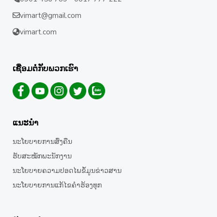
vimart@gmail.com
vimart.com
ເຊື່ອມຕໍ່ກັບພວກເຮົາ
ແນະນຳ
ນະໂຍບາຍການສົ່ງຄືນ
ຮັບສະໝັກພະນັກງານ
ນະໂຍບາຍຄວາມປອດໄພຂໍ້ມູນຂ່າວສານ
ນະໂຍບາຍການແກ້ໄຂຄໍາຮ້ອງທຸກ