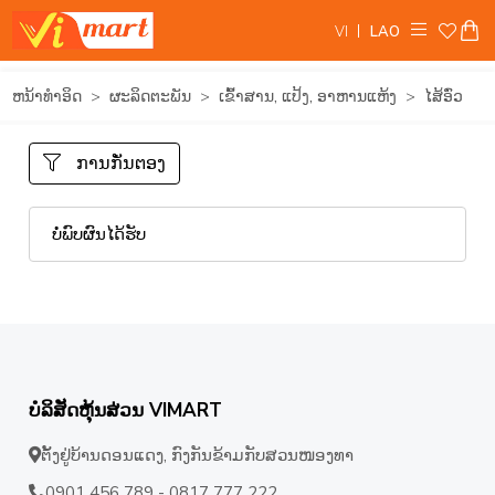
VI
LAO
ຫນ້າທໍາອິດ
ຜະລິດຕະພັນ
ເຂົ້າສານ, ແປ້ງ, ອາຫານແຫ້ງ
ໄສ້ອົ່ວ
ການກັ່ນຕອງ
ບໍ່ພົບຜົນໄດ້ຮັບ
ບໍລິສັດຫຸ້ນສ່ວນ VIMART
ຕັ້ງຢູ່ບ້ານດອນແດງ, ກົງກັນຂ້າມກັບສວນໜອງທາ
0901 456 789 - 0817 777 222