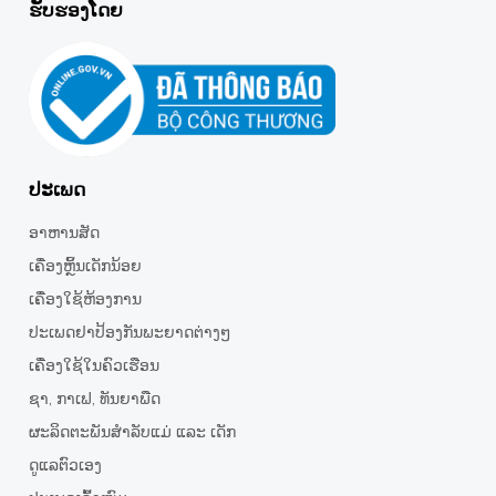
ຮັບຮອງໂດຍ
ປະເພດ
ອາຫານສັດ
ເຄື່ອງຫຼິ້ນເດັກນ້ອຍ
ເຄື່ອງໃຊ້ຫ້ອງການ
ປະເພດຢາປ້ອງກັນພະຍາດຕ່າງໆ
ເຄື່ອງໃຊ້ໃນຄົວເຮືອນ
ຊາ,​ ກາເຟ, ທັນຍາພືດ
ຜະລິດຕະພັນສຳລັບແມ່ ແລະ ເດັກ
ດູແລຕົວເອງ