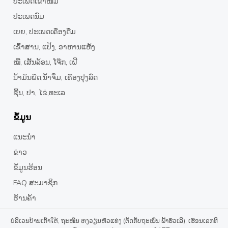
ປະເພດເຂົ້າໜົມ
ປະເພດນົມ
ເບຍ, ປະເພດເຄື່ອງດື່ມ
ເຂົ້າສານ, ແປ້ງ, ອາຫານແຫ້ງ
ໝີ່, ເສັ້ນລ້ອນ, ໂຈ໊ກ, ເຝີ
ນໍ້າມັນພືດ,ນໍ້າຈິ່ມ, ເຄື່ອງປຸງລົດ
ຊີ້ນ, ປາ, ໄຂ່,ທະເລ
ຂໍ້ມູນ
ແນະນຳ
ຂ່າວ
ຂໍ້ມູນຮ້ອນ
FAQ ສະມາຊິກ
ຮ້ານຄ້າ
ບໍລິເວນບ້ານເກົ້າໃຕ້, ຖະໜົນ ຫງວຽນຫືວແທ່ງ (ຕັດກັບຖະໜົນ ຟ້າຮືວເລີ), ເຮືອນເລກທີ